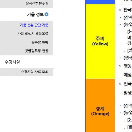
실시간하천수질
가뭄 정보
가뭄 상황 판단 기준
가뭄 발생시 행동요령
강수량 현황
빗물펌프장 현황
수경시설
수경시설 자료 조회